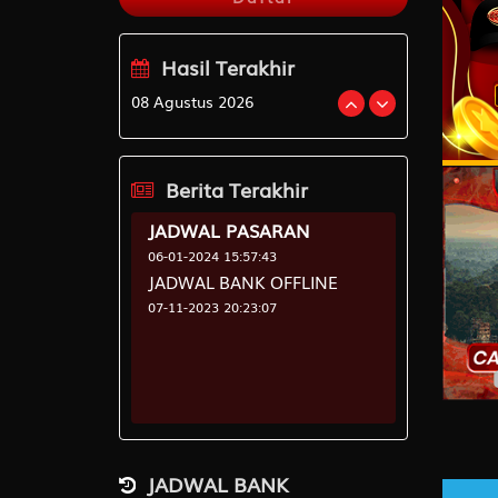
Hasil Terakhir
08 Agustus 2026
OREGON09
0
1
9
8
Berita Terakhir
OREGON12
1
2
3
3
JADWAL PASARAN
OCEANIA
1
0
2
8
06-01-2024 15:57:43
JADWAL BANK OFFLINE
BENIN
8
3
6
4
07-11-2023 20:23:07
JADWAL
BANK