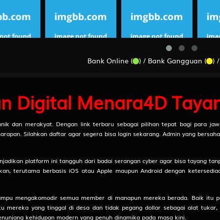
Bank Online (
) /
Bank Gangguan (
) 
an Digital Menara4D Taya
unik dan merakyat. Dengan link terbaru sebagai pilihan tepat bagi para 
a harapan. Silahkan daftar agar segera bisa login sekarang. Admin yang bers
adikan platform ini tangguh dari badai serangan cyber agar bisa tayang t
kan, terutama berbasis iOS atau Apple maupun Android dengan ketersediaa
, mampu mengakomodir semua member di manapun mereka berada. Baik itu 
tu mereka yang tinggal di desa dan tidak pegang dollar sebagai alat tuk
 penunjang kehidupan modern yang penuh dinamika pada masa kini.